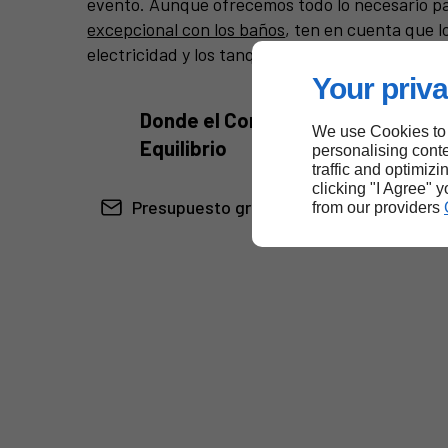
evento. Aunque ofrecemos todo lo necesario p
excepcional con los baños
, ten en cuenta que 
electricidad y los tanques de agua no están pr
Your priva
Donde el Confort se Encuentra co
We use Cookies to
Equilibrio
personalising conte
traffic and optimizi
clicking "I Agree" 
Presupuesto gratuito
from our providers