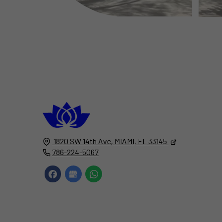
South Florida
Luxury Rental Restrooms
1820 SW 14th Ave,
MIAMI, FL
33145
786-224-5067