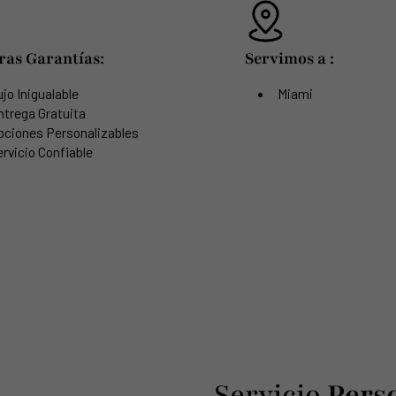
ras Garantías:
Servimos a :
jo Inigualable
Miami
ntrega Gratuita
pciones Personalizables
rvicio Confiable
Servicio
Pers