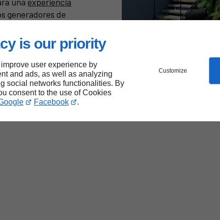
ara una
experiencia
los generadores de
oporcionados.
cy is our priority
n el Lujo en Perfecto
 improve user experience by
Customize
nt and ads, as well as analyzing
ng social networks functionalities. By
you consent to the use of Cookies
Google
Facebook
.