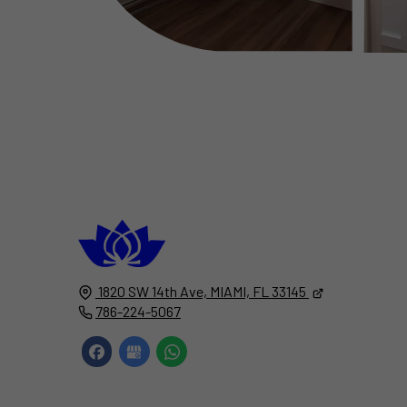
South Florida
Luxury Rental Restrooms
1820 SW 14th Ave,
MIAMI, FL
33145
786-224-5067