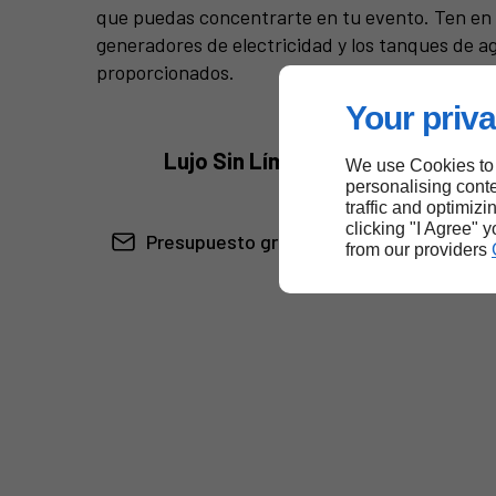
que puedas concentrarte en tu evento. Ten en
generadores de electricidad y los tanques de a
proporcionados.
Your priva
Lujo Sin Límites, Espacio Sin 
We use Cookies to
personalising conte
traffic and optimizi
clicking "I Agree" 
Presupuesto gratuito
from our providers