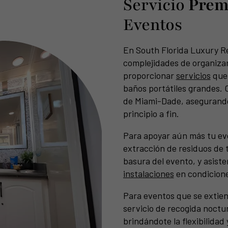
Servicio
Pre
Eventos
En South Florida Luxury R
complejidades de organiza
proporcionar
servicios
que 
baños portátiles grandes.
de Miami-Dade, asegurando
principio a fin.
Para apoyar aún más tu ev
extracción de residuos de 
basura del evento, y asis
instalaciones
en condicione
Para eventos que se extien
servicio de recogida noctur
brindándote la flexibilida