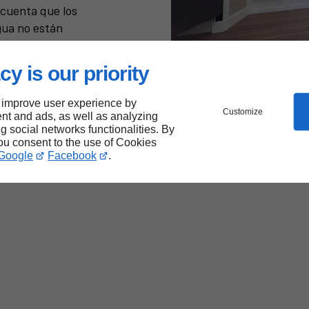
 cuenta que los
gua no están
cy is our priority
Compromisos
 improve user experience by
Customize
nt and ads, as well as analyzing
ng social networks functionalities. By
you consent to the use of Cookies
Google
Facebook
.